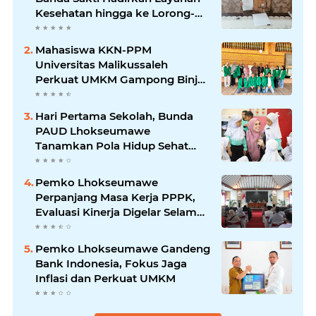
Kesehatan hingga ke Lorong-
Lorong Warga
Mahasiswa KKN-PPM
Universitas Malikussaleh
Perkuat UMKM Gampong Binjee
melalui Program
Pemberdayaan Ekonomi
Hari Pertama Sekolah, Bunda
PAUD Lhokseumawe
Tanamkan Pola Hidup Sehat
dan Karakter Anak
Pemko Lhokseumawe
Perpanjang Masa Kerja PPPK,
Evaluasi Kinerja Digelar Selama
Tiga Bulan
Pemko Lhokseumawe Gandeng
Bank Indonesia, Fokus Jaga
Inflasi dan Perkuat UMKM