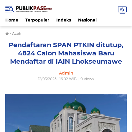
Home
Terpopuler
Indeks
Nasional
›
Aceh
Pendaftaran SPAN PTKIN ditutup,
4824 Calon Mahasiswa Baru
Mendaftar di IAIN Lhokseumawe
Admin
12/03/2025 | 16:02 WIB |
0
Views