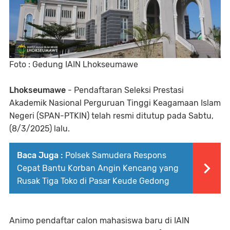
Foto : Gedung IAIN Lhokseumawe
Lhokseumawe
- Pendaftaran Seleksi Prestasi
Akademik Nasional Perguruan Tinggi Keagamaan Islam
Negeri (SPAN-PTKIN) telah resmi ditutup pada Sabtu,
(8/3/2025) lalu.
Baca Juga :
Polsek Samudera Respons
Cepat Bantu Korban Angin Kencang yang
Rusak Tiga Toko di Pasar Keude Gedong
Animo pendaftar calon mahasiswa baru di IAIN