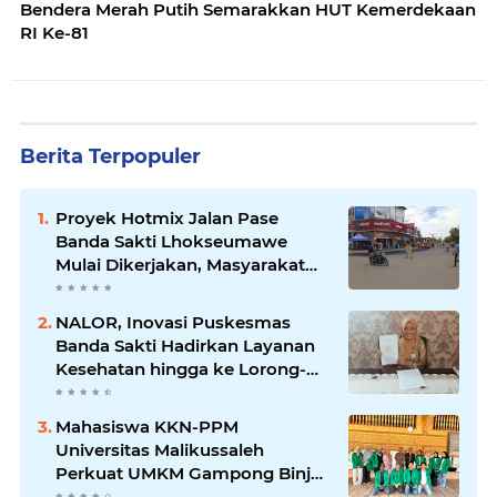
Bendera Merah Putih Semarakkan HUT Kemerdekaan
RI Ke-81
Berita Terpopuler
Proyek Hotmix Jalan Pase
Banda Sakti Lhokseumawe
Mulai Dikerjakan, Masyarakat
Sambut Positif Program
Pemerintah
NALOR, Inovasi Puskesmas
Banda Sakti Hadirkan Layanan
Kesehatan hingga ke Lorong-
Lorong Warga
Mahasiswa KKN-PPM
Universitas Malikussaleh
Perkuat UMKM Gampong Binjee
melalui Program