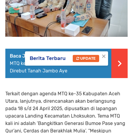
×
Baca Juga :
Wabup Tarmizi Panyang Tutup
Berita Terbaru
UPDATE
MTQ ke-35 Aceh Utara, Juara Umum
Direbut Tanah Jambo Aye
Terkait dengan agenda MTQ ke-35 Kabupaten Aceh
Utara, lanjutnya, direncanakan akan berlangsung
pada 18 s/d 24 April 2025, dipusatkan di lapangan
upacara Landing Kecamatan Lhoksukon. Tema MTQ
kali ini adalah ‘Bangkitkan Generasi Bumoe Pase yang
Qur’ani, Cerdas dan Berakhlak Mulia’. “Meskipun