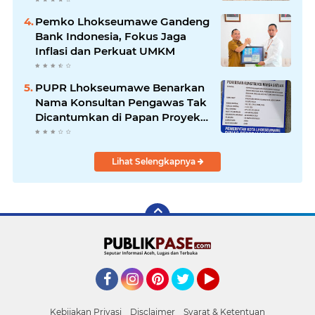
Pemberdayaan Ekonomi
Pemko Lhokseumawe Gandeng
Bank Indonesia, Fokus Jaga
Inflasi dan Perkuat UMKM
PUPR Lhokseumawe Benarkan
Nama Konsultan Pengawas Tak
Dicantumkan di Papan Proyek
Gedung Kesenian Rp2,3 Miliar
Lihat Selengkapnya
Facebook
Instagram
Pinterest
Twitter
YouTube
Kebijakan Privasi
Disclaimer
Syarat & Ketentuan