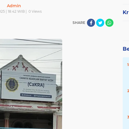
Admin
25 | 18:42 WIB |
0
Views
Kr
SHARE
Be