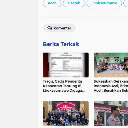
Aceh
Daerah
Lhokseumawe
komentar
Berita Terkait
Tragis, Gadis Penderita
Sukseskan Gerakan
Kebocoran Jantung di
Indonesia Asri, Bri
Lhokseumawe Diduga
Aceh Bersihkan Sek
Dilecehkan & Resmi di
TK Al Jabal Nur
Laporkan Polisi