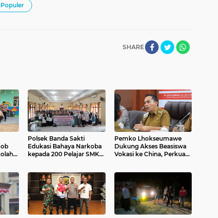
Populer
SHARE
Polsek Banda Sakti
Pemko Lhokseumawe
mob
Edukasi Bahaya Narkoba
Dukung Akses Beasiswa
olah
kepada 200 Pelajar SMK
Vokasi ke China, Perkuat
Negeri 2 Lhokseumawe
SDM Berdaya Saing
saat MPLS
Global