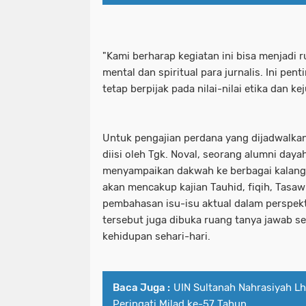
"Kami berharap kegiatan ini bisa menjadi
mental dan spiritual para jurnalis. Ini pent
tetap berpijak pada nilai-nilai etika dan k
Untuk pengajian perdana yang dijadwalkan
diisi oleh Tgk. Noval, seorang alumni dayah
menyampaikan dakwah ke berbagai kalanga
akan mencakup kajian Tauhid, fiqih, Tasaw
pembahasan isu-isu aktual dalam perspekt
tersebut juga dibuka ruang tanya jawab s
kehidupan sehari-hari.
Baca Juga :
UIN Sultanah Nahrasiyah 
Peringati Milad ke-57 Tahun