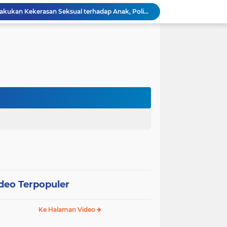
Ayah Kandung Diduga Lakukan Kekerasan Seksual terhadap Anak, Polisi Terus Dalami Kasus
Brimob Batalyon B Pelopor Ajak Warga Pasang Bendera Merah Putih Semarakkan HUT Kemerdekaan RI Ke-81
NALOR, Inovasi Puskesmas Banda Sakti Hadirkan Layanan Kesehatan hingga ke Lorong-Lorong Warga
Pemko Lhokseumawe Gandeng Bank Indonesia, Fokus Jaga Inflasi dan Perkuat UMKM
Mahasiswa KKN-PPM Universitas Malikussaleh Perkuat UMKM Gampong Binjee melalui Program Pemberdayaan Ekonomi
Relokasi Lapas Lhokseumawe: 64 Personel Gabungan Kawal Pemindahan 459 Narapidana
Hari Pertama Sekolah, Bunda PAUD Lhokseumawe Tanamkan Pola Hidup Sehat dan Karakter Anak
Pemko Lhokseumawe Perpanjang Masa Kerja PPPK, Evaluasi Kinerja Digelar Selama Tiga Bulan
Revitalisasi RSU Cut Meutia Menguat, Lhokseumawe Siap Terima Pengalihan Kepemilikan
Modus Tegur Pasangan di Goa Jepang Lhokseumawe Berujung Curanmor, Dua Terduga Pelaku Diamankan
deo Terpopuler
Ke Halaman Video