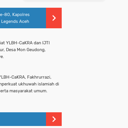
e-80, Kapolres
 Legends Aceh
riat YLBH-CaKRA dan IJTI
ur, Desa Mon Geudong,
e.
 YLBH-CaKRA, Fakhrurrazi,
mperkuat ukhuwah islamiah di
 serta masyarakat umum.