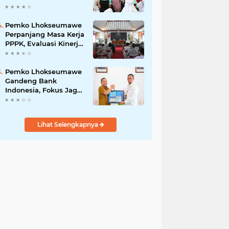
Tanamkan Pola Hidup
Sehat dan Karakter
Anak
Pemko Lhokseumawe
Perpanjang Masa Kerja
PPPK, Evaluasi Kinerja
Digelar Selama Tiga
Bulan
Pemko Lhokseumawe
Gandeng Bank
Indonesia, Fokus Jaga
Inflasi dan Perkuat
UMKM
Lihat Selengkapnya