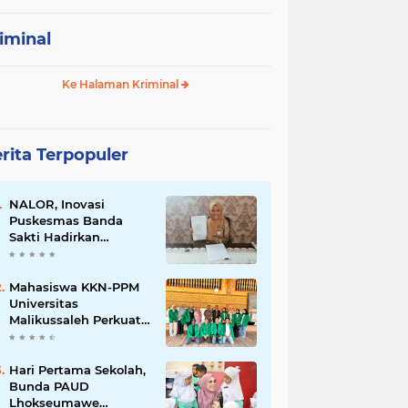
iminal
Ke Halaman Kriminal
rita Terpopuler
NALOR, Inovasi
Puskesmas Banda
Sakti Hadirkan
Layanan Kesehatan
hingga ke Lorong-
Lorong Warga
Mahasiswa KKN-PPM
Universitas
Malikussaleh Perkuat
UMKM Gampong
Binjee melalui
Program
Hari Pertama Sekolah,
Pemberdayaan
Bunda PAUD
Ekonomi
Lhokseumawe