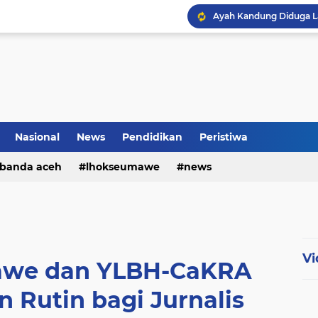
Nasional
News
Pendidikan
Peristiwa
banda aceh
lhokseumawe
news
Vi
awe dan YLBH-CaKRA
n Rutin bagi Jurnalis