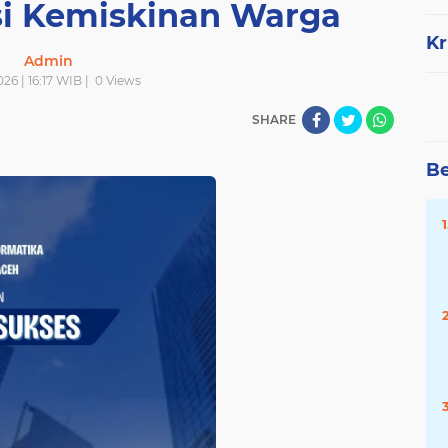
si Kemiskinan Warga
Kr
Admin
026 | 16:17 WIB |
0
Views
SHARE
Be