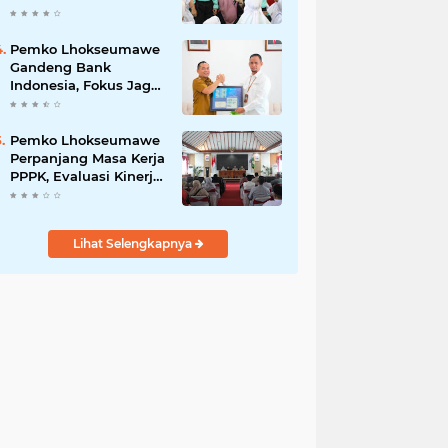
Tanamkan Pola Hidup
Sehat dan Karakter
Anak
Pemko Lhokseumawe
Gandeng Bank
Indonesia, Fokus Jaga
Inflasi dan Perkuat
UMKM
Pemko Lhokseumawe
Perpanjang Masa Kerja
PPPK, Evaluasi Kinerja
Digelar Selama Tiga
Bulan
Lihat Selengkapnya