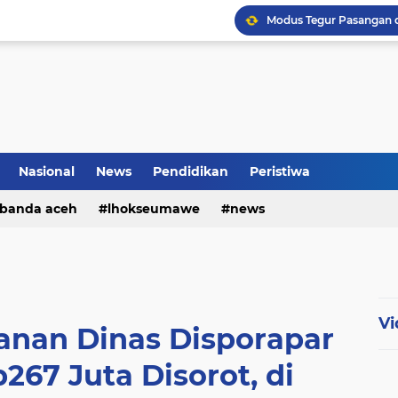
Nasional
News
Pendidikan
Peristiwa
banda aceh
lhokseumawe
news
Vi
anan Dinas Disporapar
267 Juta Disorot, di