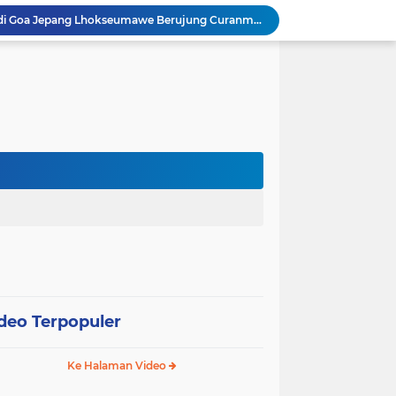
Ayah Kandung Diduga Lakukan Kekerasan Seksual terhadap Anak, Polisi Terus Dalami Kasus
Brimob Batalyon B Pelopor Ajak Warga Pasang Bendera Merah Putih Semarakkan HUT Kemerdekaan RI Ke-81
NALOR, Inovasi Puskesmas Banda Sakti Hadirkan Layanan Kesehatan hingga ke Lorong-Lorong Warga
Pemko Lhokseumawe Gandeng Bank Indonesia, Fokus Jaga Inflasi dan Perkuat UMKM
Mahasiswa KKN-PPM Universitas Malikussaleh Perkuat UMKM Gampong Binjee melalui Program Pemberdayaan Ekonomi
Relokasi Lapas Lhokseumawe: 64 Personel Gabungan Kawal Pemindahan 459 Narapidana
Hari Pertama Sekolah, Bunda PAUD Lhokseumawe Tanamkan Pola Hidup Sehat dan Karakter Anak
Pemko Lhokseumawe Perpanjang Masa Kerja PPPK, Evaluasi Kinerja Digelar Selama Tiga Bulan
PUPR Lhokseumawe Benarkan Nama Konsultan Pengawas Tak Dicantumkan di Papan Proyek Gedung Kesenian Rp2,3 Miliar
Modus Tegur Pasangan di Goa Jepang Lhokseumawe Berujung Curanmor, Dua Terduga Pelaku Diamankan
deo Terpopuler
Ke Halaman Video