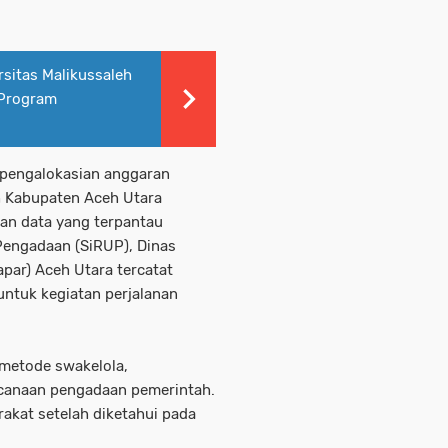
sitas Malikussaleh
 Program
pengalokasian anggaran
h Kabupaten Aceh Utara
kan data yang terpantau
Pengadaan (SiRUP), Dinas
par) Aceh Utara tercatat
ntuk kegiatan perjalanan
metode swakelola,
canaan pengadaan pemerintah.
akat setelah diketahui pada