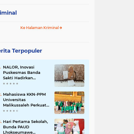
iminal
Ke Halaman Kriminal
rita Terpopuler
NALOR, Inovasi
Puskesmas Banda
Sakti Hadirkan
Layanan Kesehatan
hingga ke Lorong-
Lorong Warga
Mahasiswa KKN-PPM
Universitas
Malikussaleh Perkuat
UMKM Gampong
Binjee melalui
Program
Hari Pertama Sekolah,
Pemberdayaan
Bunda PAUD
Ekonomi
Lhokseumawe