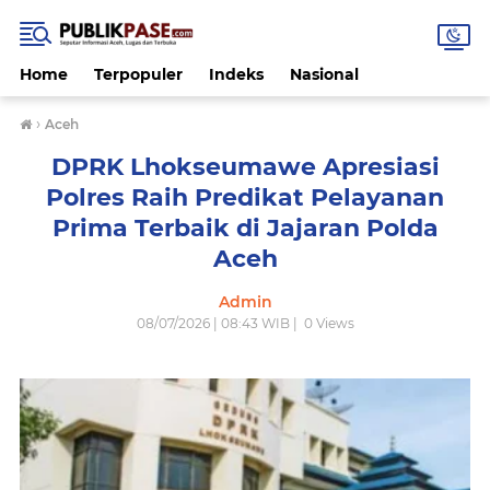
Home
Terpopuler
Indeks
Nasional
›
Aceh
DPRK Lhokseumawe Apresiasi
Polres Raih Predikat Pelayanan
Prima Terbaik di Jajaran Polda
Aceh
Admin
08/07/2026 | 08:43 WIB |
0
Views