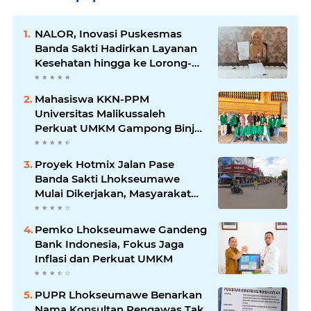
NALOR, Inovasi Puskesmas
Banda Sakti Hadirkan Layanan
Kesehatan hingga ke Lorong-
Lorong Warga
Mahasiswa KKN-PPM
Universitas Malikussaleh
Perkuat UMKM Gampong Binjee
melalui Program
Pemberdayaan Ekonomi
Proyek Hotmix Jalan Pase
Banda Sakti Lhokseumawe
Mulai Dikerjakan, Masyarakat
Sambut Positif Program
Pemerintah
Pemko Lhokseumawe Gandeng
Bank Indonesia, Fokus Jaga
Inflasi dan Perkuat UMKM
PUPR Lhokseumawe Benarkan
Nama Konsultan Pengawas Tak