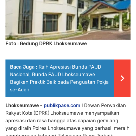
Foto : Gedung DPRK Lhokseumawe
Baca Juga :
Raih Apresiasi Bunda PAUD
Nasional, Bunda PAUD Lhokseumawe
Bagikan Praktik Baik pada Penguatan Pokja
se-Aceh
Lhokseumawe -
publikpase.com
I
Dewan Perwakilan
Rakyat Kota (DPRK) Lhokseumawe menyampaikan
apresiasi dan rasa bangga atas capaian gemilang
yang diraih Polres Lhokseumawe yang berhasil meraih
penghargaan kategori Pelayanan Prima Terbaik