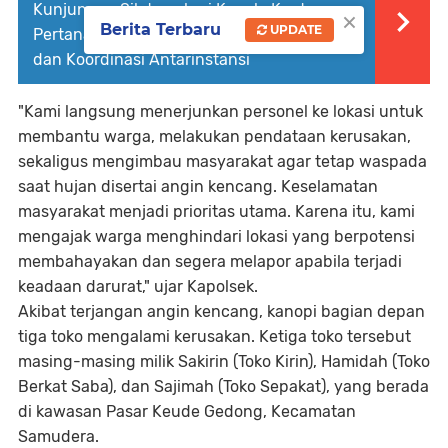
Kunjungan Silaturrahmi Kepala Kantor
×
Berita Terbaru
UPDATE
Pertanahan Aceh Utara, Perkuat Sinergi
dan Koordinasi Antarinstansi
"Kami langsung menerjunkan personel ke lokasi untuk
membantu warga, melakukan pendataan kerusakan,
sekaligus mengimbau masyarakat agar tetap waspada
saat hujan disertai angin kencang. Keselamatan
masyarakat menjadi prioritas utama. Karena itu, kami
mengajak warga menghindari lokasi yang berpotensi
membahayakan dan segera melapor apabila terjadi
keadaan darurat," ujar Kapolsek.
Akibat terjangan angin kencang, kanopi bagian depan
tiga toko mengalami kerusakan. Ketiga toko tersebut
masing-masing milik Sakirin (Toko Kirin), Hamidah (Toko
Berkat Saba), dan Sajimah (Toko Sepakat), yang berada
di kawasan Pasar Keude Gedong, Kecamatan
Samudera.