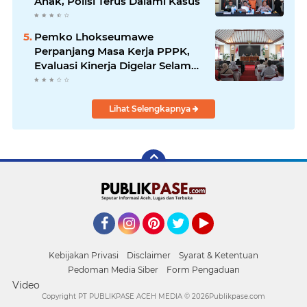
Anak, Polisi Terus Dalami Kasus
Pemko Lhokseumawe
Perpanjang Masa Kerja PPPK,
Evaluasi Kinerja Digelar Selama
Tiga Bulan
Lihat Selengkapnya
Facebook
Instagram
Pinterest
Twitter
YouTube
Kebijakan Privasi
Disclaimer
Syarat & Ketentuan
Pedoman Media Siber
Form Pengaduan
Video
Copyright PT PUBLIKPASE ACEH MEDIA ©
2026Publikpase.com