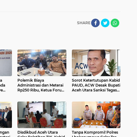
SHARE
da
Polemik Biaya
Sorot Ketertutupan Kabid
nda
Administrasi dan Meterai
PAUD, ACW Desak Bupati
we
Rp250 Ribu, Ketua Forum
Aceh Utara Sanksi Tegas
ik
Geuchik Kecamatan
Bawahan
kja
Samudera Berikan
Klarifikasi
angan
Disdikbud Aceh Utara
Tanpa Kompromi! Polres