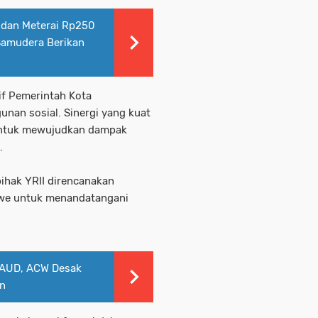
 dan Meterai Rp250
Samudera Berikan
if Pemerintah Kota
an sosial. Sinergi yang kuat
untuk mewujudkan dampak
.
pihak YRII direncanakan
we untuk menandatangani
PAUD, ACW Desak
an