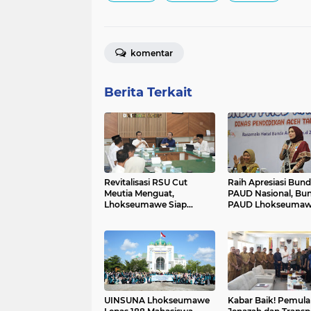
komentar
Berita Terkait
Revitalisasi RSU Cut
Raih Apresiasi Bun
Meutia Menguat,
PAUD Nasional, Bu
Lhokseumawe Siap
PAUD Lhokseuma
Terima Pengalihan
Bagikan Praktik Ba
Kepemilikan
pada Penguatan Po
se-Aceh
UINSUNA Lhokseumawe
​Kabar Baik! Pemul