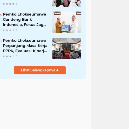
Tanamkan Pola Hidup
Sehat dan Karakter
Anak
Pemko Lhokseumawe
Gandeng Bank
Indonesia, Fokus Jaga
Inflasi dan Perkuat
UMKM
Pemko Lhokseumawe
Perpanjang Masa Kerja
PPPK, Evaluasi Kinerja
Digelar Selama Tiga
Bulan
Lihat Selengkapnya