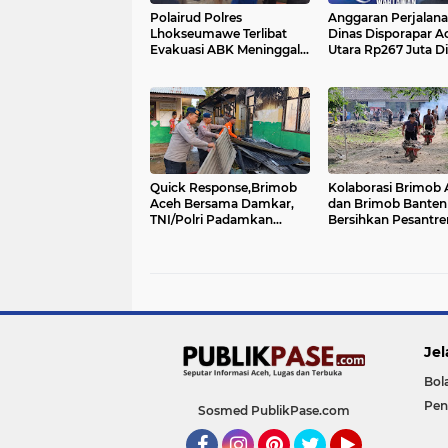
Polairud Polres
Anggaran Perjalan
Lhokseumawe Terlibat
Dinas Disporapar A
Evakuasi ABK Meninggal
Utara Rp267 Juta Di
Dunia di Perairan Krueng
di Tengah Kondisi
Geukueh
Kemiskinan Warga
Quick Response,Brimob
Kolaborasi Brimob 
Aceh Bersama Damkar,
dan Brimob Banten
TNI/Polri Padamkan
Bersihkan Pesantre
Kebakaran SD Negeri 05
Aceh Utara
Kutamakmur
Jel
Bol
Pen
Sosmed PublikPase.com