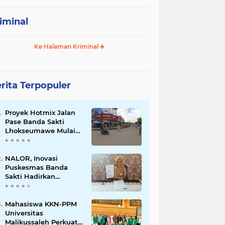
iminal
Ke Halaman Kriminal
rita Terpopuler
Proyek Hotmix Jalan
Pase Banda Sakti
Lhokseumawe Mulai
Dikerjakan,
Masyarakat Sambut
Positif Program
NALOR, Inovasi
Pemerintah
Puskesmas Banda
Sakti Hadirkan
Layanan Kesehatan
hingga ke Lorong-
Lorong Warga
Mahasiswa KKN-PPM
Universitas
Malikussaleh Perkuat