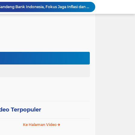
Pemko Lhokseumawe Gandeng Bank Indonesia, Fokus Jaga Inflasi dan Perkuat UMKM
Mahasiswa KKN-PPM Universitas Malikussaleh Perkuat UMKM Gampong Binjee melalui Program Pemberdayaan Ekonomi
Relokasi Lapas Lhokseumawe: 64 Personel Gabungan Kawal Pemindahan 459 Narapidana
Hari Pertama Sekolah, Bunda PAUD Lhokseumawe Tanamkan Pola Hidup Sehat dan Karakter Anak
Proyek Hotmix Jalan Pase Banda Sakti Lhokseumawe Mulai Dikerjakan, Masyarakat Sambut Positif Program Pemerintah
PUPR Lhokseumawe Benarkan Nama Konsultan Pengawas Tak Dicantumkan di Papan Proyek Gedung Kesenian Rp2,3 Miliar
Modus Tegur Pasangan di Goa Jepang Lhokseumawe Berujung Curanmor, Dua Terduga Pelaku Diamankan
Ayah Kandung Diduga Lakukan Kekerasan Seksual terhadap Anak, Polisi Terus Dalami Kasus
Brimob Batalyon B Pelopor Ajak Warga Pasang Bendera Merah Putih Semarakkan HUT Kemerdekaan RI Ke-81
NALOR, Inovasi Puskesmas Banda Sakti Hadirkan Layanan Kesehatan hingga ke Lorong-Lorong Warga
deo Terpopuler
Ke Halaman Video