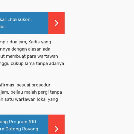
asar Lhoksukon,
bil
pir dua jam, Kadis yang
nnya dengan alasan ada
sebut membuat para wartawan
nggu cukup lama tanpa adanya
firmasi sesuai prosedur
-jam, beliau malah pergi tanpa
ah satu wartawan lokal yang
ung Program 100
ara Gotong Royong