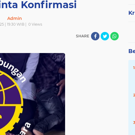
inta Konfirmasi
Kr
Admin
025 | 19:30 WIB |
0
Views
SHARE
Be