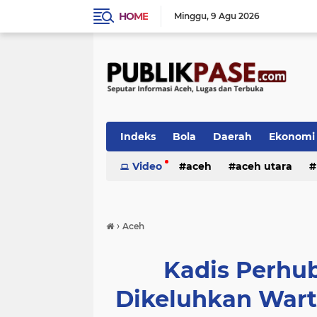
HOME
Minggu
9 Agu 2026
Indeks
Bola
Daerah
Ekonomi
Video
aceh
aceh utara
›
Aceh
Kadis Perhu
Dikeluhkan War