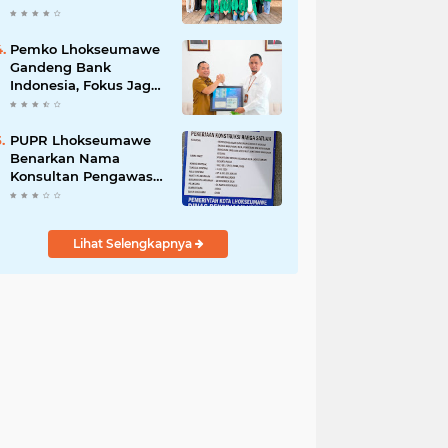
UMKM Gampong
Binjee melalui
Program
Pemko Lhokseumawe
Pemberdayaan
Gandeng Bank
Ekonomi
Indonesia, Fokus Jaga
Inflasi dan Perkuat
UMKM
PUPR Lhokseumawe
Benarkan Nama
Konsultan Pengawas
Tak Dicantumkan di
Papan Proyek Gedung
Kesenian Rp2,3 Miliar
Lihat Selengkapnya