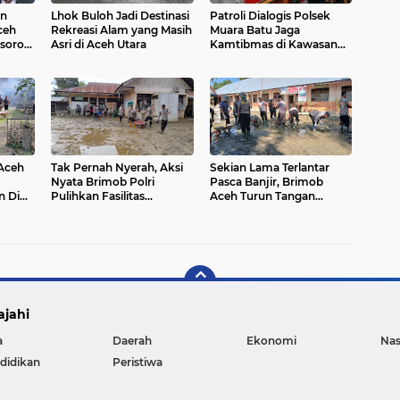
an
Lhok Buloh Jadi Destinasi
Patroli Dialogis Polsek
ceh
Rekreasi Alam yang Masih
Muara Batu Jaga
sorot,
Asri di Aceh Utara
Kamtibmas di Kawasan
Keramaian
Aceh
Tak Pernah Nyerah, Aksi
Sekian Lama Terlantar
Nyata Brimob Polri
Pasca Banjir, Brimob
n Di
Pulihkan Fasilitas
Aceh Turun Tangan
Pendidikan Pasca
Bersihkan Sekolah Para
Bencana Di Aceh Utara
Penghuni Surga
ajahi
a
Daerah
Ekonomi
Nas
didikan
Peristiwa