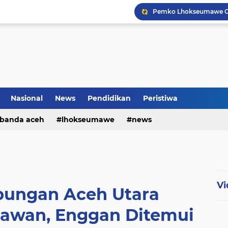
Nasional
News
Pendidikan
Peristiwa
banda aceh
lhokseumawe
news
Vi
bungan Aceh Utara
tawan, Enggan Ditemui