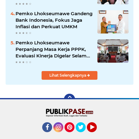
dan Karakter Anak
Pemko Lhokseumawe Gandeng
Bank Indonesia, Fokus Jaga
Inflasi dan Perkuat UMKM
Pemko Lhokseumawe
Perpanjang Masa Kerja PPPK,
Evaluasi Kinerja Digelar Selama
Tiga Bulan
Lihat Selengkapnya
Facebook
Instagram
Pinterest
Twitter
YouTube