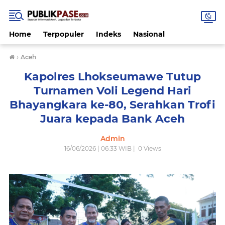
Home
Terpopuler
Indeks
Nasional
›
Aceh
Kapolres Lhokseumawe Tutup
Turnamen Voli Legend Hari
Bhayangkara ke-80, Serahkan Trofi
Juara kepada Bank Aceh
Admin
16/06/2026 | 06:33 WIB |
0
Views