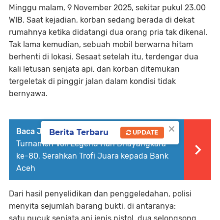
Minggu malam, 9 November 2025, sekitar pukul 23.00
WIB. Saat kejadian, korban sedang berada di dekat
rumahnya ketika didatangi dua orang pria tak dikenal.
Tak lama kemudian, sebuah mobil berwarna hitam
berhenti di lokasi. Sesaat setelah itu, terdengar dua
kali letusan senjata api, dan korban ditemukan
tergeletak di pinggir jalan dalam kondisi tidak
bernyawa.
×
Baca Juga :
Kapolres Lhokseumawe Tutup
Berita Terbaru
UPDATE
Turnamen Voli Legend Hari Bhayangkara
ke-80, Serahkan Trofi Juara kepada Bank
Aceh
Dari hasil penyelidikan dan penggeledahan, polisi
menyita sejumlah barang bukti, di antaranya:
satu pucuk senjata api jenis pistol, dua selongsong