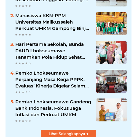
Lorong Warga
Mahasiswa KKN-PPM
Universitas Malikussaleh
Perkuat UMKM Gampong Binjee
melalui Program
Pemberdayaan Ekonomi
Hari Pertama Sekolah, Bunda
PAUD Lhokseumawe
Tanamkan Pola Hidup Sehat
dan Karakter Anak
Pemko Lhokseumawe
Perpanjang Masa Kerja PPPK,
Evaluasi Kinerja Digelar Selama
Tiga Bulan
Pemko Lhokseumawe Gandeng
Bank Indonesia, Fokus Jaga
Inflasi dan Perkuat UMKM
Lihat Selengkapnya